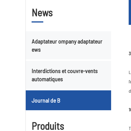
News
Adaptateur ompany adaptateur
ews
3
Interdictions et couvre-vents
L
automatiques
l
d
Journal de B
1
Produits
T