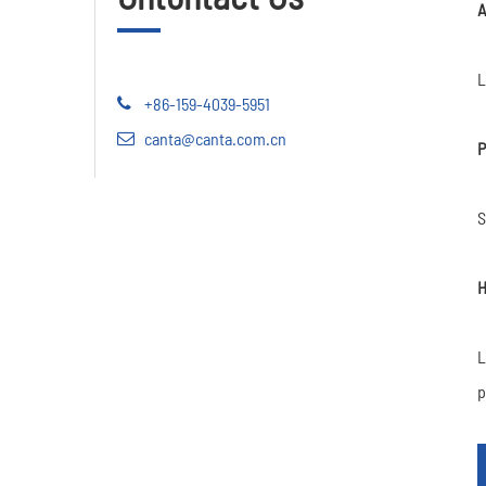
A
L
+86-159-4039-5951
canta@canta.com.cn
P
S
H
L
p